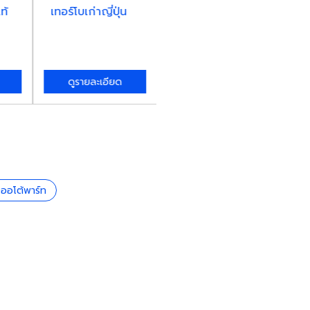
ท้
เทอร์โบเก่าญี่ปุ่น
ชุดซ่อมเทอร์โบ ไส้
ซ่
กลางเทอร์โบแท้
แท
ดูรายละเอียด
ดูรายละเอียด
 ออโต้พาร์ท