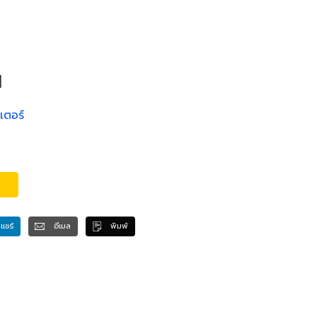
I
เตอร์
แชร์
อีเมล
พิมพ์